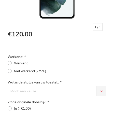
1
/ 1
€120,00
Werkend:
*
Werkend
Niet werkend (-75%)
Wat is de status van uw toestel.:
*
Maak een keuze...
Zit de originele doos bij?:
*
Ja (+€1,00)