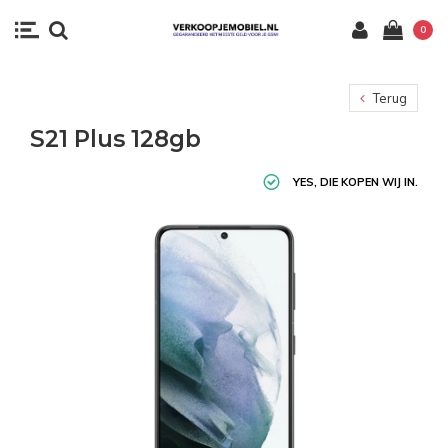
0
Terug
S21 Plus 128gb
YES, DIE KOPEN WIJ IN.