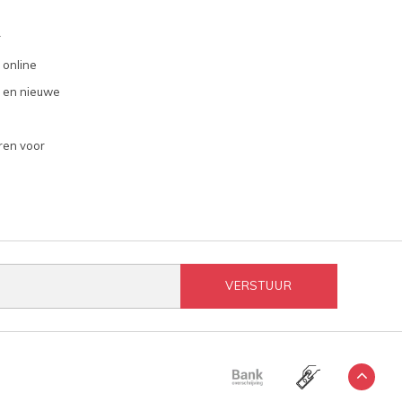
r
 online
 en nieuwe
ren voor
VERSTUUR