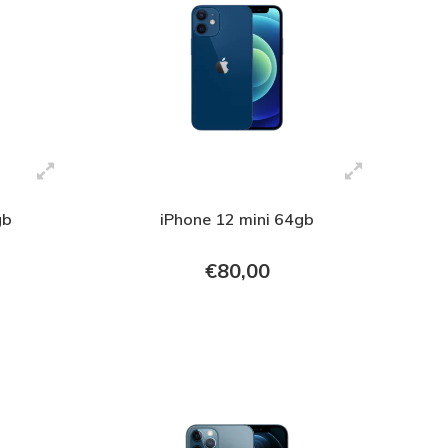
gb
iPhone 12 mini 64gb
€80,00
+ In verkoopmand