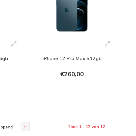
56gb
iPhone 12 Pro Max 512gb
€260,00
+ In verkoopmand
Toon 1 - 12 van 12
lopend