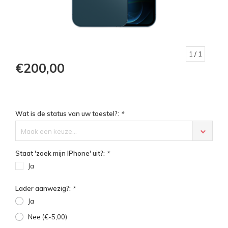
1
/ 1
€200,00
Wat is de status van uw toestel?:
*
Maak een keuze...
Staat 'zoek mijn IPhone' uit?:
*
Ja
Lader aanwezig?:
*
Ja
Nee (€-5,00)