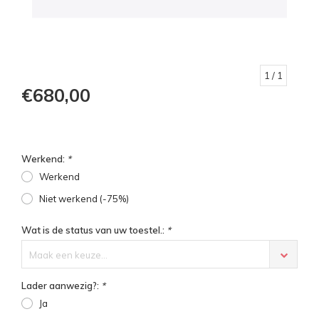
1
/ 1
€680,00
Werkend:
*
Werkend
Niet werkend (-75%)
Wat is de status van uw toestel.:
*
Maak een keuze...
Lader aanwezig?:
*
Ja