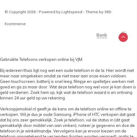
© Copyright 2026 - Powered by
Lightspeed
- Theme by
365-
Ecommerce
Gebruikte Telefoons verkopen online bij VJM.
Bij iedereen thuis ligt nog wel een oude telefoon in de la. Hier wordt niet
meer naar omgekeken omdat ze niet meer aan onze eisen voldoen.
Geen touchscreen, batterij is snel leeg, filmpje en spelletjes werken niet
goed en ga zo maar door. Wat deze telefoon nog wel voor je kan doen is
geld verdienen. Zoek hem op, kijk wat de telefoon waard is en ontvang
binnen 24 uur geld op uw rekening.
Verkoopjemobiel.nl geeft je de kans om de telefoon online en offline te
verkopen. Wil je dus je oude Samsung, iPhone of HTC verkopen dat gaat
dat bij ons zeer gemakkelijk. Zoek je telefoon, vul de status in (dit gaat
gemakkelijk door middel van aan vinken), noteer je gegevens en doe de
telefoon in je winkelmandje. Vervolgens kan je ervoor kiezen om de
telefoon aangetekend te verzenden (kosten worden vergoed), gratis te