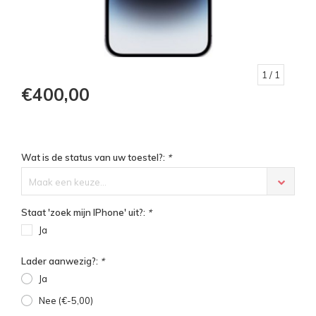
1
/ 1
€400,00
Wat is de status van uw toestel?:
*
Maak een keuze...
Staat 'zoek mijn IPhone' uit?:
*
Ja
Lader aanwezig?:
*
Ja
Nee (€-5,00)