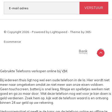
VERSTUUR
© Copyright 2026 - Powered by
Lightspeed
- Theme by
365-
Ecommerce
Gebruikte Telefoons verkopen online bij VJM.
Bij iedereen thuis ligt nog wel een oude telefoon in de la. Hier wordt niet
meer naar omgekeken omdat ze niet meer aan onze eisen voldoen.
Geen touchscreen, batterij is snel leeg, filmpje en spelletjes werken niet
goed en ga zo maar door. Wat deze telefoon nog wel voor je kan doen is
geld verdienen. Zoek hem op, kijk wat de telefoon waard is en ontvang
binnen 24 uur geld op uw rekening.
Verkoopjemobiel.nl geeft je de kans om de telefoon online en offline te