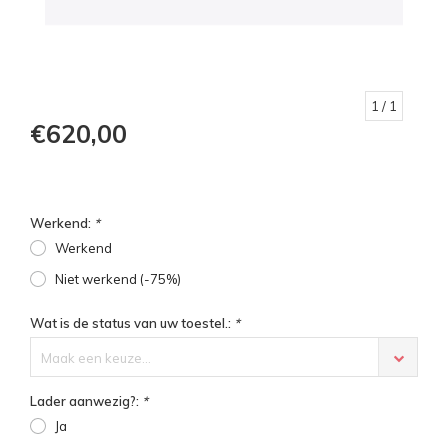
1
/ 1
€620,00
Werkend:
*
Werkend
Niet werkend (-75%)
Wat is de status van uw toestel.:
*
Maak een keuze...
Lader aanwezig?:
*
Ja