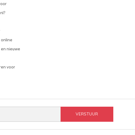
voor
nl?
r
 online
 en nieuwe
ren voor
VERSTUUR