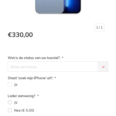
1
/ 1
€330,00
Wat is de status van uw toestel?:
*
Maak een keuze...
Staat 'zoek mijn IPhone' uit?:
*
Ja
Lader aanwezig?:
*
Ja
Nee (€-5,00)