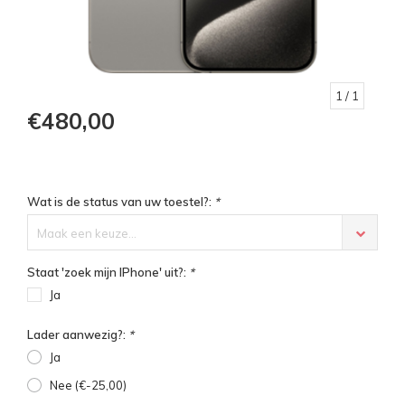
1
/ 1
€480,00
Wat is de status van uw toestel?:
*
Maak een keuze...
Staat 'zoek mijn IPhone' uit?:
*
Ja
Lader aanwezig?:
*
Ja
Nee (€-25,00)