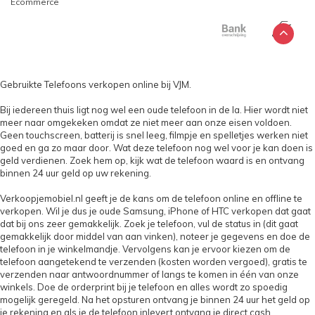
Ecommerce
Gebruikte Telefoons verkopen online bij VJM.
Bij iedereen thuis ligt nog wel een oude telefoon in de la. Hier wordt niet
meer naar omgekeken omdat ze niet meer aan onze eisen voldoen.
Geen touchscreen, batterij is snel leeg, filmpje en spelletjes werken niet
goed en ga zo maar door. Wat deze telefoon nog wel voor je kan doen is
geld verdienen. Zoek hem op, kijk wat de telefoon waard is en ontvang
binnen 24 uur geld op uw rekening.
Verkoopjemobiel.nl geeft je de kans om de telefoon online en offline te
verkopen. Wil je dus je oude Samsung, iPhone of HTC verkopen dat gaat
dat bij ons zeer gemakkelijk. Zoek je telefoon, vul de status in (dit gaat
gemakkelijk door middel van aan vinken), noteer je gegevens en doe de
telefoon in je winkelmandje. Vervolgens kan je ervoor kiezen om de
telefoon aangetekend te verzenden (kosten worden vergoed), gratis te
verzenden naar antwoordnummer of langs te komen in één van onze
winkels. Doe de orderprint bij je telefoon en alles wordt zo spoedig
mogelijk geregeld. Na het opsturen ontvang je binnen 24 uur het geld op
je rekening en als je de telefoon inlevert ontvang je direct cash.