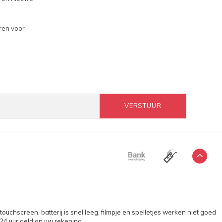
ren voor
VERSTUUR
uchscreen, batterij is snel leeg, filmpje en spelletjes werken niet goed
24 uur geld op uw rekening.