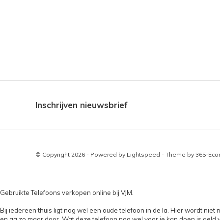
Inschrijven nieuwsbrief
© Copyright 2026 - Powered by
Lightspeed
- Theme by
365-Ec
Gebruikte Telefoons verkopen online bij VJM.
Bij iedereen thuis ligt nog wel een oude telefoon in de la. Hier wordt ni
en ga zo maar door. Wat deze telefoon nog wel voor je kan doen is geld 