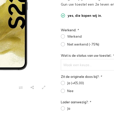
Gun uw toestel een 2e leven en
yes, die kopen wij in.
Werkend:
*
Werkend
Niet werkend (-75%)
Wat is de status van uw toestel.:
Maak een keuze...
Zit de originele doos bij?:
*
Ja (+€5,00)
Nee
Lader aanwezig?:
*
Ja