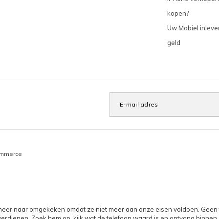
kopen?
Uw Mobiel inleve
geld
ommerce
et meer naar omgekeken omdat ze niet meer aan onze eisen voldoen. Geen to
verdienen. Zoek hem op, kijk wat de telefoon waard is en ontvang binnen 