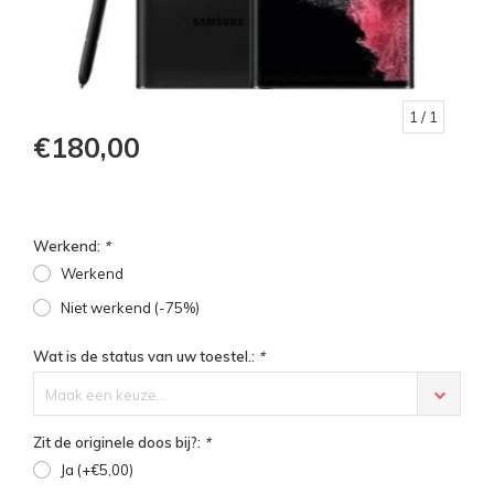
1
/ 1
€180,00
Werkend:
*
Werkend
Niet werkend (-75%)
Wat is de status van uw toestel.:
*
Maak een keuze...
Zit de originele doos bij?:
*
Ja (+€5,00)