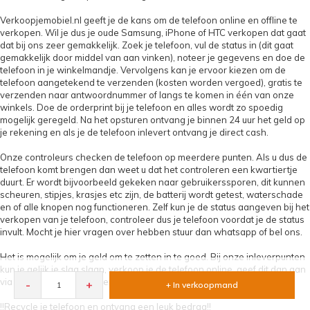
Verkoopjemobiel.nl geeft je de kans om de telefoon online en offline te
verkopen. Wil je dus je oude Samsung, iPhone of HTC verkopen dat gaat
dat bij ons zeer gemakkelijk. Zoek je telefoon, vul de status in (dit gaat
gemakkelijk door middel van aan vinken), noteer je gegevens en doe de
telefoon in je winkelmandje. Vervolgens kan je ervoor kiezen om de
telefoon aangetekend te verzenden (kosten worden vergoed), gratis te
verzenden naar antwoordnummer of langs te komen in één van onze
winkels. Doe de orderprint bij je telefoon en alles wordt zo spoedig
mogelijk geregeld. Na het opsturen ontvang je binnen 24 uur het geld op
je rekening en als je de telefoon inlevert ontvang je direct cash.
Onze controleurs checken de telefoon op meerdere punten. Als u dus de
telefoon komt brengen dan weet u dat het controleren een kwartiertje
duurt. Er wordt bijvoorbeeld gekeken naar gebruikerssporen, dit kunnen
scheuren, stipjes, krasjes etc zijn, de batterij wordt getest, waterschade
en of alle knopen nog functioneren. Zelf kun je de status aangeven bij het
verkopen van je telefoon, controleer dus je telefoon voordat je de status
invult. Mocht je hier vragen over hebben stuur dan whatsapp of bel ons.
Het is mogelijk om je geld om te zetten in te goed. Bij onze inleverpunten
kun je gelijk je slag slaan, verkoop je de telefoon online, geef dit dan aan
via een email en wij maken een leuke deal voor jou!
-
+
+ In verkoopmand
!!Recycle je telefoon en ontvang een leuk bedrag!!