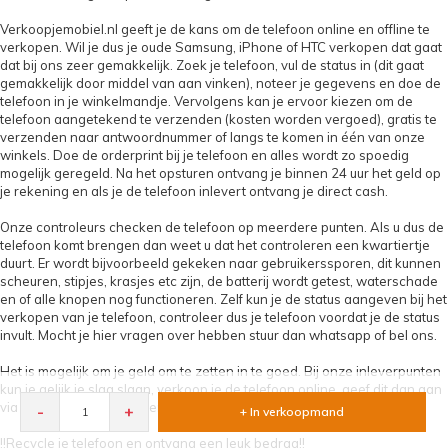
Verkoopjemobiel.nl geeft je de kans om de telefoon online en offline te
verkopen. Wil je dus je oude Samsung, iPhone of HTC verkopen dat gaat
dat bij ons zeer gemakkelijk. Zoek je telefoon, vul de status in (dit gaat
gemakkelijk door middel van aan vinken), noteer je gegevens en doe de
telefoon in je winkelmandje. Vervolgens kan je ervoor kiezen om de
telefoon aangetekend te verzenden (kosten worden vergoed), gratis te
verzenden naar antwoordnummer of langs te komen in één van onze
winkels. Doe de orderprint bij je telefoon en alles wordt zo spoedig
mogelijk geregeld. Na het opsturen ontvang je binnen 24 uur het geld op
je rekening en als je de telefoon inlevert ontvang je direct cash.
Onze controleurs checken de telefoon op meerdere punten. Als u dus de
telefoon komt brengen dan weet u dat het controleren een kwartiertje
duurt. Er wordt bijvoorbeeld gekeken naar gebruikerssporen, dit kunnen
scheuren, stipjes, krasjes etc zijn, de batterij wordt getest, waterschade
en of alle knopen nog functioneren. Zelf kun je de status aangeven bij het
verkopen van je telefoon, controleer dus je telefoon voordat je de status
invult. Mocht je hier vragen over hebben stuur dan whatsapp of bel ons.
Het is mogelijk om je geld om te zetten in te goed. Bij onze inleverpunten
kun je gelijk je slag slaan, verkoop je de telefoon online, geef dit dan aan
via een email en wij maken een leuke deal voor jou!
-
+
+ In verkoopmand
!!Recycle je telefoon en ontvang een leuk bedrag!!