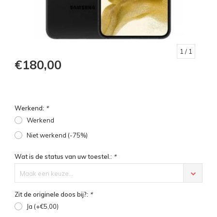
1
/ 1
€180,00
Werkend:
*
Werkend
Niet werkend (-75%)
Wat is de status van uw toestel.:
*
Maak een keuze...
Zit de originele doos bij?:
*
Ja (+€5,00)