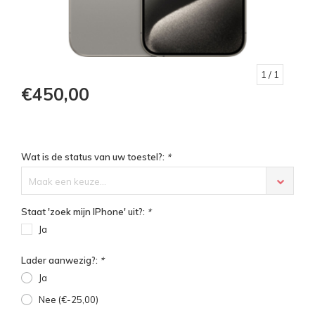
1
/ 1
€450,00
Wat is de status van uw toestel?:
*
Maak een keuze...
Staat 'zoek mijn IPhone' uit?:
*
Ja
Lader aanwezig?:
*
Ja
Nee (€-25,00)