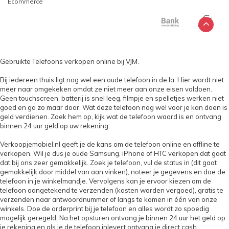
Ecommerce
Gebruikte Telefoons verkopen online bij VJM.
Bij iedereen thuis ligt nog wel een oude telefoon in de la. Hier wordt niet
meer naar omgekeken omdat ze niet meer aan onze eisen voldoen.
Geen touchscreen, batterij is snel leeg, filmpje en spelletjes werken niet
goed en ga zo maar door. Wat deze telefoon nog wel voor je kan doen is
geld verdienen. Zoek hem op, kijk wat de telefoon waard is en ontvang
binnen 24 uur geld op uw rekening.
Verkoopjemobiel.nl geeft je de kans om de telefoon online en offline te
verkopen. Wil je dus je oude Samsung, iPhone of HTC verkopen dat gaat
dat bij ons zeer gemakkelijk. Zoek je telefoon, vul de status in (dit gaat
gemakkelijk door middel van aan vinken), noteer je gegevens en doe de
telefoon in je winkelmandje. Vervolgens kan je ervoor kiezen om de
telefoon aangetekend te verzenden (kosten worden vergoed), gratis te
verzenden naar antwoordnummer of langs te komen in één van onze
winkels. Doe de orderprint bij je telefoon en alles wordt zo spoedig
mogelijk geregeld. Na het opsturen ontvang je binnen 24 uur het geld op
je rekening en als je de telefoon inlevert ontvang je direct cash.